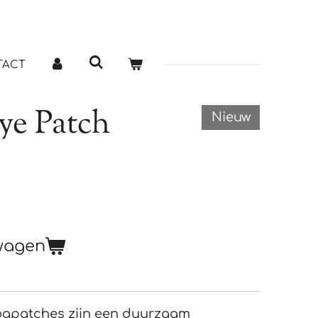
TACT
ye Patch
Nieuw
lwagen
ogpatches zijn een duurzaam