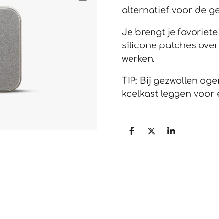
alternatief voor de 
Je brengt je favorie
silicone patches over
werken.
TIP: Bij gezwollen og
koelkast leggen voor e
D
D
S
e
e
h
l
e
a
e
l
r
n
e