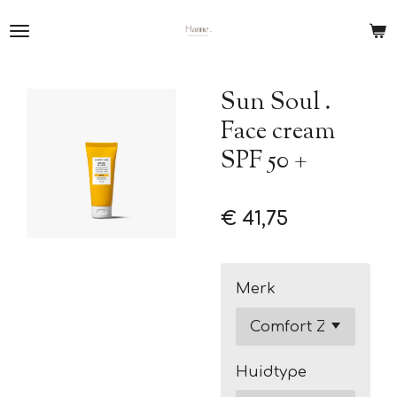
Ga
direct
naar
de
Sun Soul .
hoofdinhoud
Face cream
SPF 50 +
€ 41,75
Merk
Huidtype