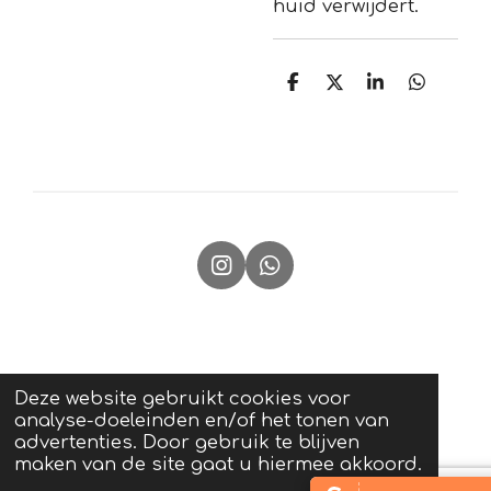
huid verwijdert.
D
D
S
D
e
e
h
e
l
e
a
l
e
l
r
e
n
e
n
I
W
n
h
s
a
t
t
a
s
g
A
Deze website gebruikt cookies voor
r
p
analyse-doeleinden en/of het tonen van
a
p
advertenties. Door gebruik te blijven
m
maken van de site gaat u hiermee akkoord.