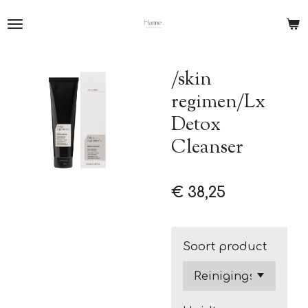
Ga
direct
naar
de
/skin
hoofdinhoud
regimen/Lx
Detox
Cleanser
€ 38,25
Soort product